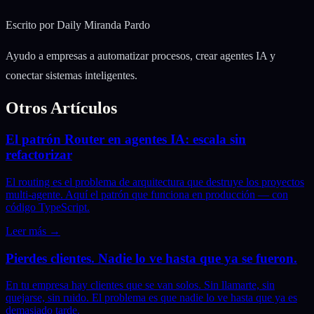
Escrito por
Daily Miranda Pardo
Ayudo a empresas a automatizar procesos, crear agentes IA y
conectar sistemas inteligentes.
Otros Artículos
El patrón Router en agentes IA: escala sin
refactorizar
El routing es el problema de arquitectura que destruye los proyectos
multi-agente. Aquí el patrón que funciona en producción — con
código TypeScript.
Leer más
→
Pierdes clientes. Nadie lo ve hasta que ya se fueron.
En tu empresa hay clientes que se van solos. Sin llamarte, sin
quejarse, sin ruido. El problema es que nadie lo ve hasta que ya es
demasiado tarde.