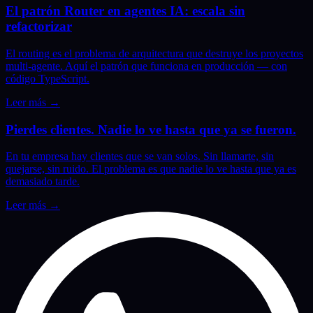
El patrón Router en agentes IA: escala sin
refactorizar
El routing es el problema de arquitectura que destruye los proyectos
multi-agente. Aquí el patrón que funciona en producción — con
código TypeScript.
Leer más
→
Pierdes clientes. Nadie lo ve hasta que ya se fueron.
En tu empresa hay clientes que se van solos. Sin llamarte, sin
quejarse, sin ruido. El problema es que nadie lo ve hasta que ya es
demasiado tarde.
Leer más
→