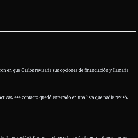
on en que Carlos revisaría sus opciones de financiación y llamaría.
tivas, ese contacto quedó enterrado en una lista que nadie revisó.
 la financiación? Sin prisa, si necesitas más tiempo o tienes alguna