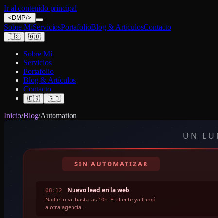
Ir al contenido principal
<
DMP
/>
Sobre Mí
Servicios
Portafolio
Blog & Artículos
Contacto
🇪🇸
🇬🇧
Sobre Mí
Servicios
Portafolio
Blog & Artículos
Contacto
🇪🇸
🇬🇧
Inicio
/
Blog
/
Automation