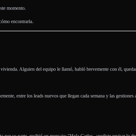
este momento.
cómo encontrarla.
 vivienda. Alguien del equipo le llamó, habló brevemente con él, quedar
mente, entre los leads nuevos que llegan cada semana y las gestiones ac
ta por su parte, recibió un mensaje: "Hola Carlos, ¿pudiste revisar lo de