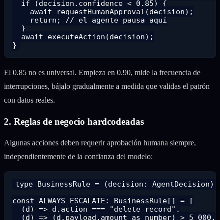
  if (decision.confidence < 0.85) {

    await requestHumanApproval(decision);

    return; // el agente pausa aquí

  }

  await executeAction(decision);

El 0.85 no es universal. Empieza en 0.90, mide la frecuencia de
interrupciones, bájalo gradualmente a medida que validas el patrón
con datos reales.
2. Reglas de negocio hardcodeadas
Algunas acciones deben requerir aprobación humana siempre,
independientemente de la confianza del modelo:
type BusinessRule = (decision: AgentDecision) =
const ALWAYS_ESCALATE: BusinessRule[] = [

  (d) => d.action === "delete_record",

  (d) => (d.payload.amount as number) > 5_000,
