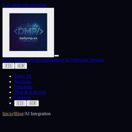
Ir al contenido principal
Sobre Mí
Servicios
Portafolio
Blog & Artículos
Contacto
🇪🇸
🇬🇧
Sobre Mí
Servicios
Portafolio
Blog & Artículos
Contacto
🇪🇸
🇬🇧
Inicio
/
Blog
/
AI Integration