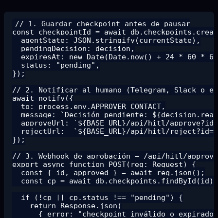
// 1. Guardar checkpoint antes de pausar

const checkpointId = await db.checkpoints.creat
  agentState: JSON.stringify(currentState),

  pendingDecision: decision,

  expiresAt: new Date(Date.now() + 24 * 60 * 60
  status: "pending",

});

// 2. Notificar al humano (Telegram, Slack o em
await notify({

  to: process.env.APPROVER_CONTACT,

  message: `Decisión pendiente: ${decision.reas
  approveUrl: `${BASE_URL}/api/hitl/approve?id=
  rejectUrl:  `${BASE_URL}/api/hitl/reject?id=$
});

// 3. Webhook de aprobación — /api/hitl/approve
export async function POST(req: Request) {

  const { id, approved } = await req.json();

  const cp = await db.checkpoints.findById(id);

  if (!cp || cp.status !== "pending") {

    return Response.json(

      { error: "checkpoint inválido o expirado"