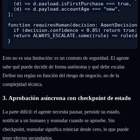
  (d) => d.payload.isFirstPurchase === true,

  (d) => d.payload.accountAge === "new",

];

function requiresHuman(decision: AgentDecision)
  if (decision.confidence < 0.85) return true;

  return ALWAYS_ESCALATE.some((rule) => rule(de
Esto no es una limitación: es un contrato de seguridad. El agente
sabe qué puede decidir de forma autónoma y qué debe escalar.
Define tus reglas en función del riesgo de negocio, no de la
complejidad técnica.
3. Aprobación asíncrona con checkpoint de estado
La parte difícil: el agente necesita pausar, persistir su estado,
notificar a un humano y reanudar cuando se apruebe. Sin
checkpoint, reanudar significa reiniciar desde cero, lo que puede
tener efectos secundarios.