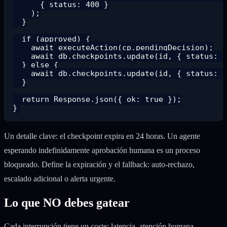
      { status: 400 }

    );

  }

  if (approved) {

    await executeAction(cp.pendingDecision);

    await db.checkpoints.update(id, { status: "
  } else {

    await db.checkpoints.update(id, { status: "
  }

  return Response.json({ ok: true });

Un detalle clave: el checkpoint expira en 24 horas. Un agente
esperando indefinidamente aprobación humana es un proceso
bloqueado. Define la expiración y el fallback: auto-rechazo,
escalado adicional o alerta urgente.
Lo que NO debes gatear
Cada interrupción tiene un coste: latencia, atención humana,