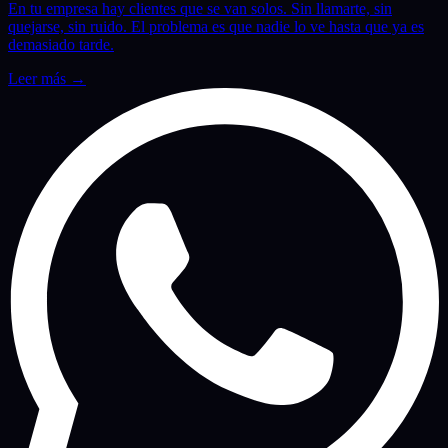
En tu empresa hay clientes que se van solos. Sin llamarte, sin
quejarse, sin ruido. El problema es que nadie lo ve hasta que ya es
demasiado tarde.
Leer más
→