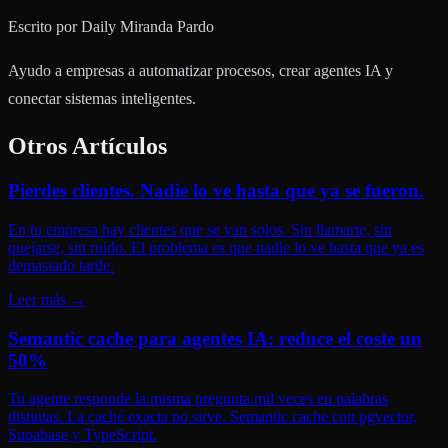
Escrito por
Daily Miranda Pardo
Ayudo a empresas a automatizar procesos, crear agentes IA y
conectar sistemas inteligentes.
Otros Artículos
Pierdes clientes. Nadie lo ve hasta que ya se fueron.
En tu empresa hay clientes que se van solos. Sin llamarte, sin
quejarse, sin ruido. El problema es que nadie lo ve hasta que ya es
demasiado tarde.
Leer más
→
Semantic cache para agentes IA: reduce el coste un
50%
Tu agente responde la misma pregunta mil veces en palabras
distintas. La caché exacta no sirve. Semantic cache con pgvector,
Supabase y TypeScript.