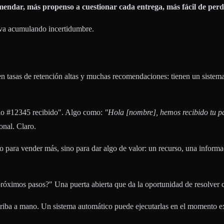
endar, más propenso a cuestionar cada entrega, más fácil de perd
e va acumulando incertidumbre.
en tasas de retención altas y muchas recomendaciones: tienen un sistem
do #12345 recibido". Algo como:
"Hola [nombre], hemos recibido tu pa
nal. Claro.
o para vender más, sino para dar algo de valor: un recurso, una infor
róximos pasos?" Una puerta abierta que da la oportunidad de resolver c
scriba a mano. Un sistema automático puede ejecutarlas en el momento exa