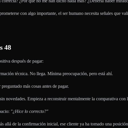
ión correcta? ¿Por qué no me han dicho nada más? ¿Debería haber mirado
prometerse con algo importante, el ser humano necesita señales que valid
s 48
ositiva después de pagar:
irmación técnica. No llega. Mínima preocupación, pero está ahí.
r preguntado más cosas antes de pagar.
ue sin novedades. Empieza a reconstruir mentalmente la comparativa con 
pacio:
"¿Hice lo correcto?"
s allá de la confirmación inicial, ese cliente ya ha tomado una posició