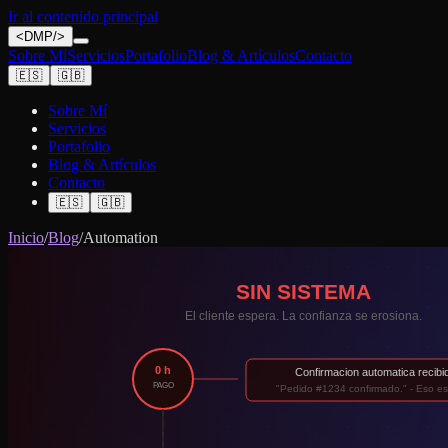
Ir al contenido principal
<
DMP
/>
Sobre Mí
Servicios
Portafolio
Blog & Artículos
Contacto
🇪🇸
🇬🇧
Sobre Mí
Servicios
Portafolio
Blog & Artículos
Contacto
🇪🇸
🇬🇧
Inicio
/
Blog
/
Automation