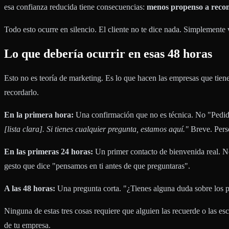
esa confianza reducida tiene consecuencias:
menos propenso a recom
Todo esto ocurre en silencio. El cliente no te dice nada. Simplement
Lo que debería ocurrir en esas 48 horas
Esto no es teoría de marketing. Es lo que hacen las empresas que tien
recordarlo.
En la primera hora:
Una confirmación que no es técnica. No "Pedi
[lista clara]. Si tienes cualquier pregunta, estamos aquí."
Breve. Perso
En las primeras 24 horas:
Un primer contacto de bienvenida real. N
gesto que dice "pensamos en ti antes de que preguntaras".
A las 48 horas:
Una pregunta corta. "¿Tienes alguna duda sobre los p
Ninguna de estas tres cosas requiere que alguien las recuerde o las e
de tu empresa.