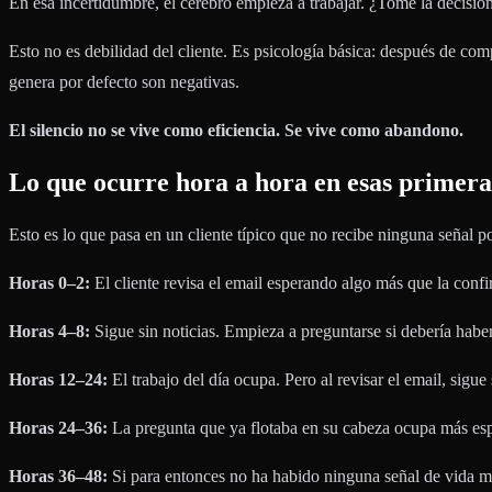
En esa incertidumbre, el cerebro empieza a trabajar. ¿Tomé la decis
Esto no es debilidad del cliente. Es psicología básica: después de com
genera por defecto son negativas.
El silencio no se vive como eficiencia. Se vive como abandono.
Lo que ocurre hora a hora en esas primera
Esto es lo que pasa en un cliente típico que no recibe ninguna señal p
Horas 0–2:
El cliente revisa el email esperando algo más que la conf
Horas 4–8:
Sigue sin noticias. Empieza a preguntarse si debería habe
Horas 12–24:
El trabajo del día ocupa. Pero al revisar el email, sig
Horas 24–36:
La pregunta que ya flotaba en su cabeza ocupa más es
Horas 36–48:
Si para entonces no ha habido ninguna señal de vida má