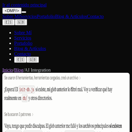
Ir al contenido principal
<
DMP
/>
Sobre Mí
Servicios
Portafolio
Blog & Artículos
Contacto
🇪🇸
🇬🇧
Sobre Mí
Servicios
Portafolio
Blog & Artículos
Contacto
🇪🇸
🇬🇧
Inicio
/
Blog
/
AI Integration