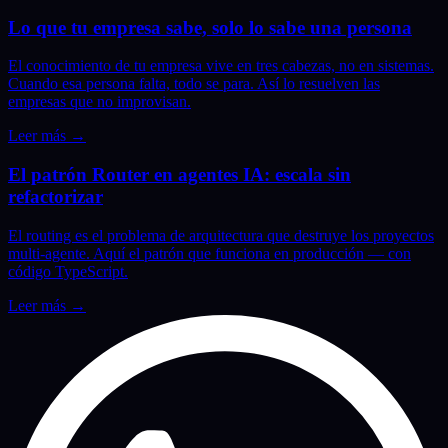
Lo que tu empresa sabe, solo lo sabe una persona
El conocimiento de tu empresa vive en tres cabezas, no en sistemas.
Cuando esa persona falta, todo se para. Así lo resuelven las
empresas que no improvisan.
Leer más
→
El patrón Router en agentes IA: escala sin
refactorizar
El routing es el problema de arquitectura que destruye los proyectos
multi-agente. Aquí el patrón que funciona en producción — con
código TypeScript.
Leer más
→