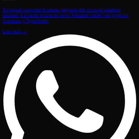
Tu agente responde la misma pregunta mil veces en palabras
distintas. La caché exacta no sirve. Semantic cache con pgvector,
Supabase y TypeScript.
Leer más
→