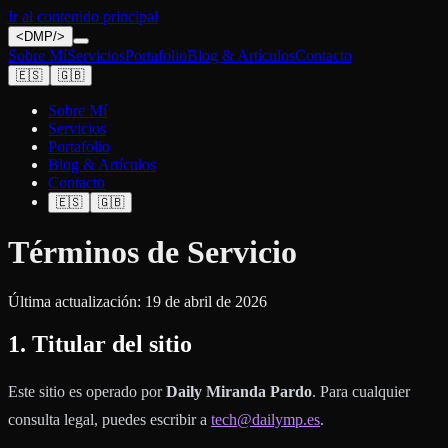
Ir al contenido principal
<
DMP
/>
Sobre Mí
Servicios
Portafolio
Blog & Artículos
Contacto
🇪🇸
🇬🇧
Sobre Mí
Servicios
Portafolio
Blog & Artículos
Contacto
🇪🇸
🇬🇧
Términos de Servicio
Última actualización:
19 de abril de 2026
1. Titular del sitio
Este sitio es operado por
Daily Miranda Pardo
. Para cualquier
consulta legal, puedes escribir a
tech@dailymp.es
.