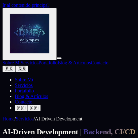
Ir al contenido principal
Sobre Mí
Servicios
Portafolio
Blog & Artículos
Contacto
🇪🇸
🇬🇧
Sobre Mí
Servicios
Portafolio
Blog & Artículos
Contacto
🇪🇸
🇬🇧
Home
/
Servicios
/
AI Driven Development
AI-Driven Development |
Backend, CI/CD