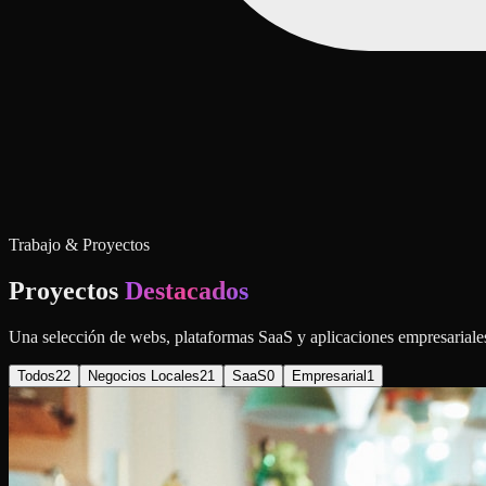
Trabajo & Proyectos
Proyectos
Destacados
Una selección de webs, plataformas SaaS y aplicaciones empresariales
Todos
22
Negocios Locales
21
SaaS
0
Empresarial
1