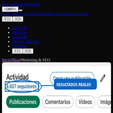
Ir al contenido principal
<
DMP
/>
Sobre Mí
Servicios
Portafolio
Blog & Artículos
Contacto
🇪🇸
🇬🇧
Sobre Mí
Servicios
Portafolio
Blog & Artículos
Contacto
🇪🇸
🇬🇧
Inicio
/
Blog
/
Marketing & SEO