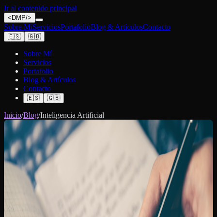
Ir al contenido principal
<
DMP
/>
Sobre Mí
Servicios
Portafolio
Blog & Artículos
Contacto
🇪🇸
🇬🇧
Sobre Mí
Servicios
Portafolio
Blog & Artículos
Contacto
🇪🇸
🇬🇧
Inicio
/
Blog
/
Inteligencia Artificial