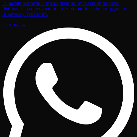
Tu agente responde la misma pregunta mil veces en palabras
distintas. La caché exacta no sirve. Semantic cache con pgvector,
Supabase y TypeScript.
Leer más
→