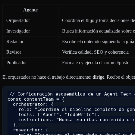
Agente
Orquestador
Coordina el flujo y toma decisiones de
Investigador
Busca información actualizada sobre e
Redactor
Escribe el contenido siguiendo la guía 
Revisor
Verifica calidad, SEO y coherencia
Publicador
Formatea y ejecuta el commit/push
El orquestador no hace el trabajo directamente:
dirige
. Recibe el obje
// Configuración esquemática de un Agent Team c
const contentTeam = {

  orchestrator: {

    role: "Coordina el pipeline completo de gen
    tools: ["Agent", "TodoWrite"],

    instructions: "Nunca escribas contenido dir
  },

  researcher: {

    role: "Investiga el tema dado y devuelve da