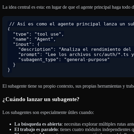
La idea central es esta: en lugar de que el agente principal haga todo
// Así es como el agente principal lanza un sub
{

  "type": "tool_use",

  "name": "Agent",

  "input": {

    "description": "Analiza el rendimiento del 
    "prompt": "Lee los archivos src/auth/*.ts y
    "subagent_type": "general-purpose"

  }

El subagente tiene su propio contexto, sus propias herramientas y trab
¿Cuándo lanzar un subagente?
Los subagentes son especialmente útiles cuando:
La búsqueda es abierta
: necesitas explorar múltiples rutas an
El trabajo es paralelo
: tienes cuatro módulos independientes q