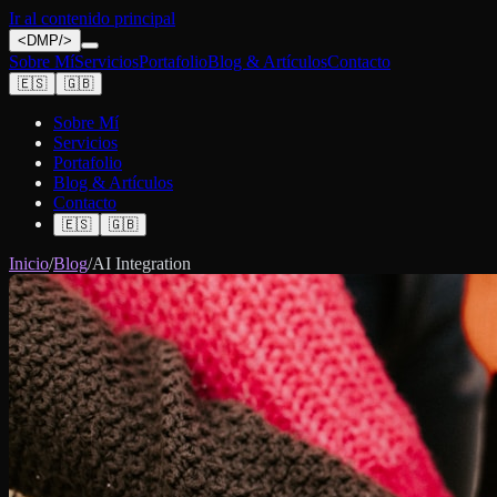
Ir al contenido principal
<
DMP
/>
Sobre Mí
Servicios
Portafolio
Blog & Artículos
Contacto
🇪🇸
🇬🇧
Sobre Mí
Servicios
Portafolio
Blog & Artículos
Contacto
🇪🇸
🇬🇧
Inicio
/
Blog
/
AI Integration