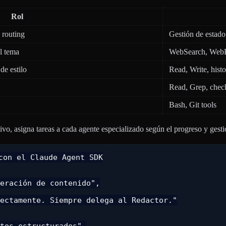
Rol
 routing
Gestión de estado
l tema
WebSearch, WebF
de estilo
Read, Write, histo
Read, Grep, check
Bash, Git tools
tivo, asigna tareas a cada agente especializado según el progreso y gesti
on el Claude Agent SDK

eración de contenido",

ectamente. Siempre delega al Redactor."

tos estructurados",
