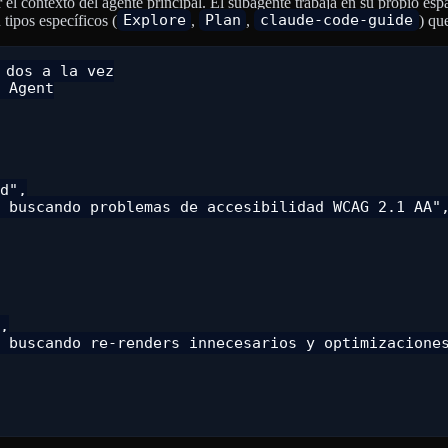
r el contexto del agente principal. El subagente trabaja en su propio espa
tipos específicos (
Explore
,
Plan
,
claude-code-guide
) qu
dos a la vez

 Agent

d",

 buscando problemas de accesibilidad WCAG 2.1 AA",
,

 buscando re-renders innecesarios y optimizaciones