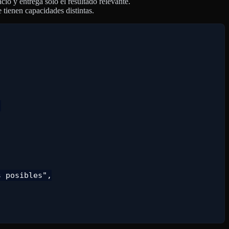
cio y entrega solo el resultado relevante.
e tienen capacidades distintas.


 posibles",
