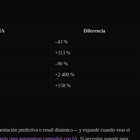
IA
Diferencia
–43 %
+113 %
–90 %
+2 400 %
+158 %
mentación predictiva o email dinámico— y expande cuando veas el
 guía para automatizar campañas con IA
. Si necesitas soporte para