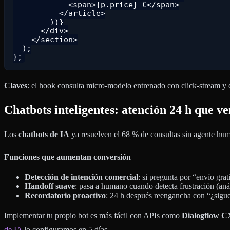
            <span>{p.price} €</span>

          </article>

        ))}

      </div>

    </section>

  );

Claves
: el hook consulta micro-modelo entrenado con click-stream y
Chatbots inteligentes: atención 24 h que v
Los
chatbots de IA
ya resuelven el 68 % de consultas sin agente h
Funciones que aumentan conversión
Detección de intención comercial
: si pregunta por “envío grat
Handoff suave
: pasa a humano cuando detecta frustración (anál
Recordatorio proactivo
: 24 h después reengancha con “¿sigu
Implementar tu propio bot es más fácil con APIs como
Dialogflow C
de IA
lo configuramos en 5 días.