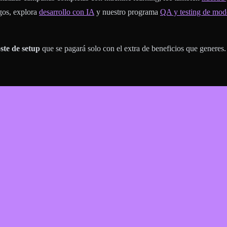
sgos, explora
desarrollo con IA
y nuestro programa
QA y testing de mod
oste de setup
que se pagará solo con el extra de beneficios que generes