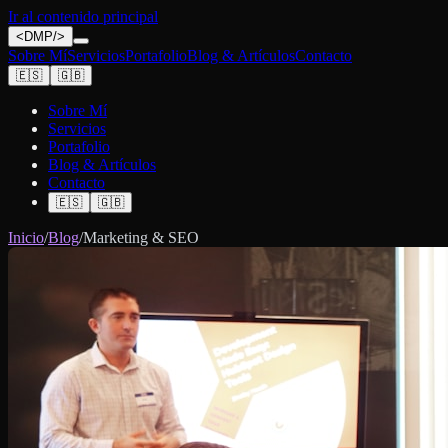
Ir al contenido principal
<
DMP
/>
Sobre Mí
Servicios
Portafolio
Blog & Artículos
Contacto
🇪🇸
🇬🇧
Sobre Mí
Servicios
Portafolio
Blog & Artículos
Contacto
🇪🇸
🇬🇧
Inicio
/
Blog
/
Marketing & SEO