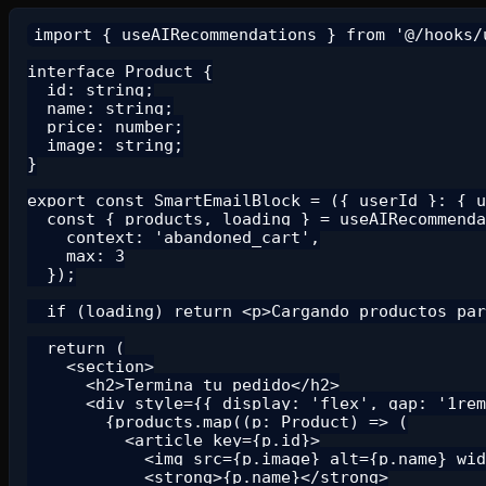
import { useAIRecommendations } from '@/hooks/u
interface Product {

  id: string;

  name: string;

  price: number;

  image: string;

}

export const SmartEmailBlock = ({ userId }: { u
  const { products, loading } = useAIRecommenda
    context: 'abandoned_cart',

    max: 3

  });

  if (loading) return <p>Cargando productos par
  return (

    <section>

      <h2>Termina tu pedido</h2>

      <div style={{ display: 'flex', gap: '1rem
        {products.map((p: Product) => (

          <article key={p.id}>

            <img src={p.image} alt={p.name} wid
            <strong>{p.name}</strong>
