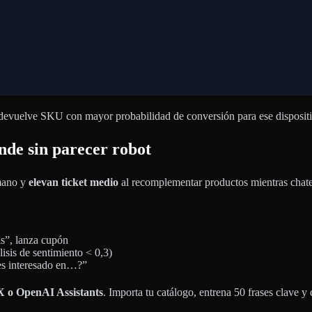
 devuelve SKU con mayor probabilidad de conversión para ese dispositi
ende sin parecer robot
umano y
elevan ticket medio
al recomplementar productos mientras chat
is”, lanza cupón
isis de sentimiento < 0,3)
es interesado en…?”
X o OpenAI Assistants
. Importa tu catálogo, entrena 50 frases clave 