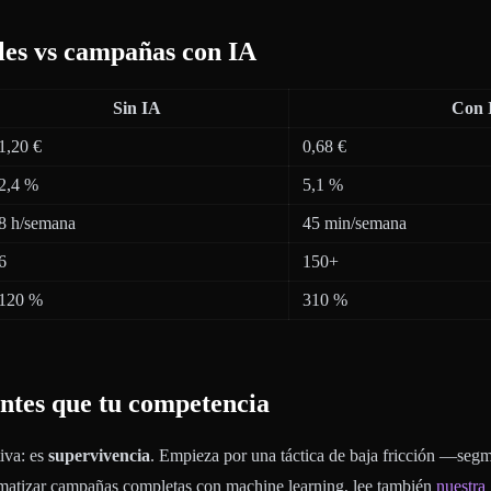
les vs campañas con IA
Sin IA
Con 
1,20 €
0,68 €
2,4 %
5,1 %
8 h/semana
45 min/semana
6
150+
120 %
310 %
 antes que tu competencia
tiva: es
supervivencia
. Empieza por una táctica de baja fricción —seg
omatizar campañas completas con machine learning, lee también
nuestra