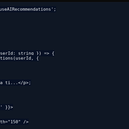
seAIRecommendations';

serId: string }) => {

tions(userId, {

a ti...</p>;

' }}>

th="150" />
