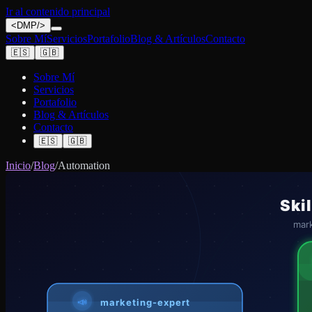
Ir al contenido principal
<
DMP
/>
Sobre Mí
Servicios
Portafolio
Blog & Artículos
Contacto
🇪🇸
🇬🇧
Sobre Mí
Servicios
Portafolio
Blog & Artículos
Contacto
🇪🇸
🇬🇧
Inicio
/
Blog
/
Automation