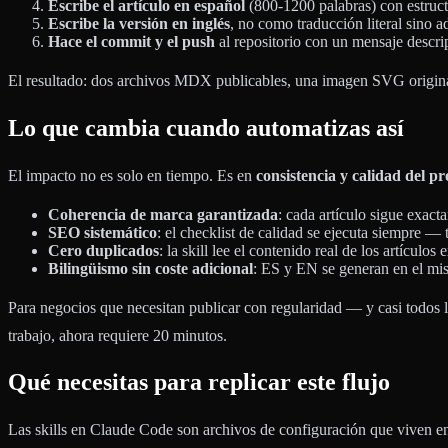
Escribe el artículo en español
(800-1200 palabras) con estruc
Escribe la versión en inglés
, no como traducción literal sino a
Hace el commit y el push
al repositorio con un mensaje descri
El resultado: dos archivos MDX publicables, una imagen SVG original y 
Lo que cambia cuando automatizas así
El impacto no es solo en tiempo. Es en
consistencia y calidad del pr
Coherencia de marca garantizada
: cada artículo sigue exact
SEO sistemático
: el checklist de calidad se ejecuta siempre —
Cero duplicados
: la skill lee el contenido real de los artículos
Bilingüismo sin coste adicional
: ES y EN se generan en el mis
Para negocios que necesitan publicar con regularidad — y casi todos l
trabajo, ahora requiere 20 minutos.
Qué necesitas para replicar este flujo
Las skills en Claude Code son archivos de configuración que viven en t