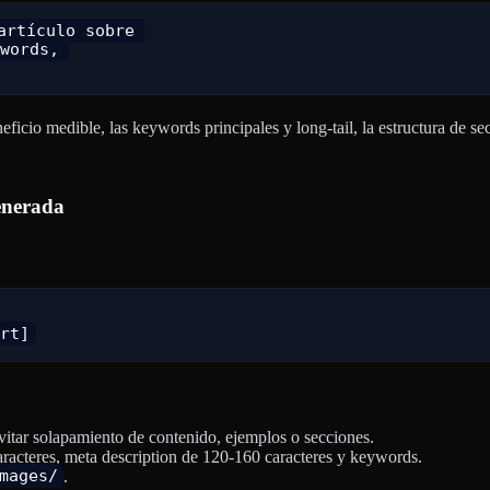
rtículo sobre 

words, 

eneficio medible, las keywords principales y long-tail, la estructura d
generada
:
vitar solapamiento de contenido, ejemplos o secciones.
aracteres, meta description de 120-160 caracteres y keywords.
mages/
.