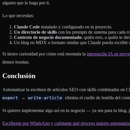
alguien que lo haga por ti.
Lo que necesitas:
Claude Code
instalado y configurado en tu proyecto.
Un directorio de skills
con los prompts de sistema para cada ro
Contexto de negocio documentado
: quién eres, a quién te dir
Un blog en MDX o formato similar que Claude pueda escribir
Si tienes curiosidad por cómo está montada la
integración IA en proye
demos bonitas.
Conclusión
Automatizar la escritura de artículos SEO con skills combinadas en 
expert
→
write-article
elimina el cuello de botella del co
Si quieres implementar algo así en tu negocio — ya sea para tu blog, 
Escríbeme por WhatsApp y cuéntame qué proceso quieres automatiz