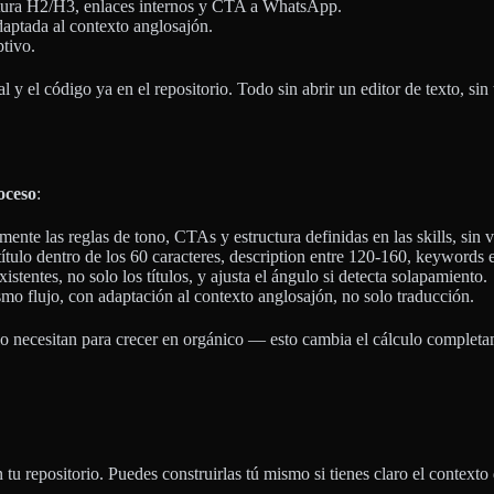
tura H2/H3, enlaces internos y CTA a WhatsApp.
daptada al contexto anglosajón.
ptivo.
el código ya en el repositorio. Todo sin abrir un editor de texto, sin 
oceso
:
amente las reglas de tono, CTAs y estructura definidas en las skills, sin 
 título dentro de los 60 caracteres, description entre 120-160, keywords
 existentes, no solo los títulos, y ajusta el ángulo si detecta solapamiento.
mo flujo, con adaptación al contexto anglosajón, no solo traducción.
o necesitan para crecer en orgánico — esto cambia el cálculo completame
u repositorio. Puedes construirlas tú mismo si tienes claro el contexto 