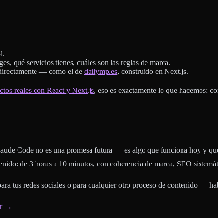
l.
iges, qué servicios tienes, cuáles son las reglas de marca.
 directamente — como el de
dailymp.es
, construido en Next.js.
ctos reales con React y Next.js
, eso es exactamente lo que hacemos: con
Claude Code no es una promesa futura — es algo que funciona hoy y qu
ntenido: de 3 horas a 10 minutos, con coherencia de marca, SEO sistemát
para tus redes sociales o para cualquier otro proceso de contenido — h
ar →