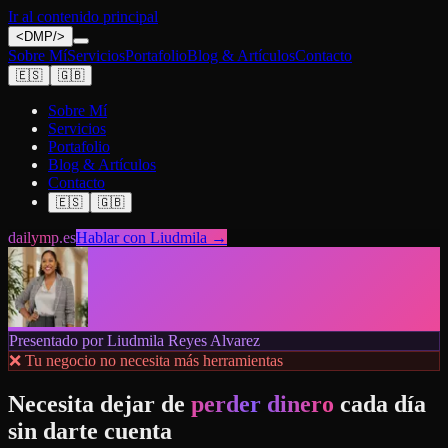
Ir al contenido principal
<
DMP
/>
Sobre Mí
Servicios
Portafolio
Blog & Artículos
Contacto
🇪🇸
🇬🇧
Sobre Mí
Servicios
Portafolio
Blog & Artículos
Contacto
🇪🇸
🇬🇧
dailymp.es
Hablar con Liudmila →
Presentado por Liudmila Reyes Alvarez
❌ Tu negocio no necesita más herramientas
Necesita dejar de
perder dinero
cada día
sin darte cuenta