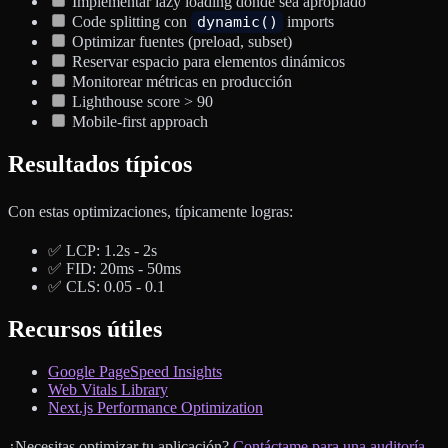
Implementar lazy loading donde sea apropiado
Code splitting con
dynamic()
imports
Optimizar fuentes (preload, subset)
Reservar espacio para elementos dinámicos
Monitorear métricas en producción
Lighthouse score > 90
Mobile-first approach
Resultados típicos
Con estas optimizaciones, típicamente logras:
✅ LCP: 1.2s - 2s
✅ FID: 20ms - 50ms
✅ CLS: 0.05 - 0.1
Recursos útiles
Google PageSpeed Insights
Web Vitals Library
Next.js Performance Optimization
¿Necesitas optimizar tu aplicación?
Contáctame para una auditoría
.