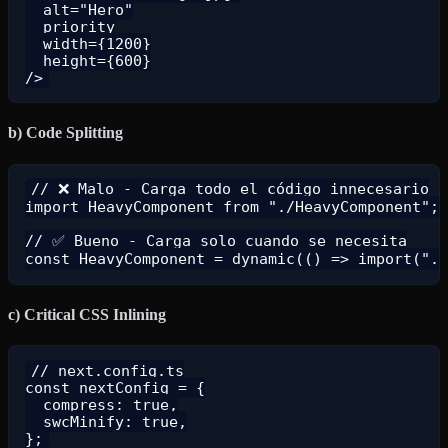
  alt="Hero"

  priority

  width={1200}

  height={600}

b) Code Splitting
// ❌ Malo - Carga todo el código innecesario

import HeavyComponent from "./HeavyComponent";

// ✅ Bueno - Carga solo cuando se necesita

c) Critical CSS Inlining
// next.config.ts

const nextConfig = {

  compress: true,

  swcMinify: true,
