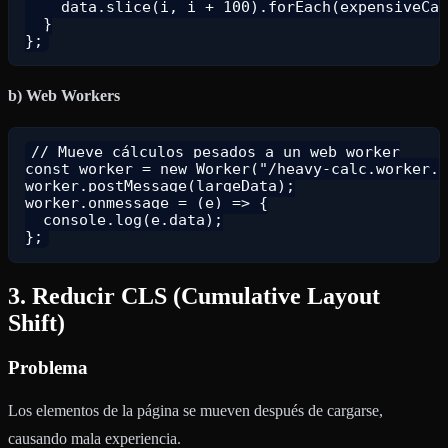
    data.slice(i, i + 100).forEach(expensiveCal
  }

b) Web Workers
// Mueve cálculos pesados a un web worker

const worker = new Worker("/heavy-calc.worker.j
worker.postMessage(largeData);

worker.onmessage = (e) => {

  console.log(e.data);

3. Reducir CLS (Cumulative Layout
Shift)
Problema
Los elementos de la página se mueven después de cargarse,
causando mala experiencia.