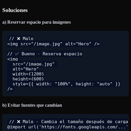
Soluciones
a) Reservar espacio para imágenes
// ❌ Malo

<img src="/image.jpg" alt="Hero" />

// ✅ Bueno - Reserva espacio

<img 

  src="/image.jpg" 

  alt="Hero"

  width={1200}

  height={600}

  style={{ width: "100%", height: "auto" }}

b) Evitar fuentes que cambian
// ❌ Malo - Cambia el tamaño después de cargar

@import url('https://fonts.googleapis.com/...')