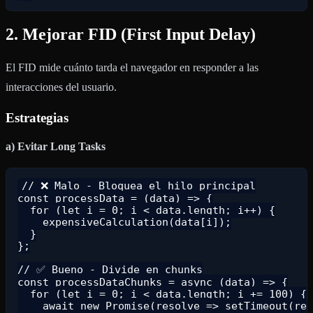
2. Mejorar FID (First Input Delay)
El FID mide cuánto tarda el navegador en responder a las
interacciones del usuario.
Estrategias
a) Evitar Long Tasks
// ❌ Malo - Bloquea el hilo principal

const processData = (data) => {

  for (let i = 0; i < data.length; i++) {

    expensiveCalculation(data[i]);

  }

};

// ✅ Bueno - Divide en chunks

const processDataChunks = async (data) => {

  for (let i = 0; i < data.length; i += 100) {

    await new Promise(resolve => setTimeout(res