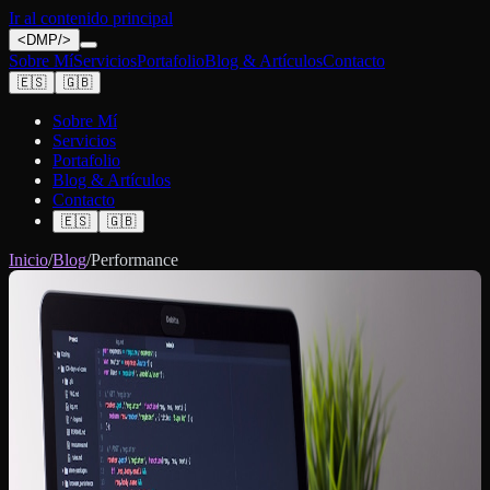
Ir al contenido principal
<
DMP
/>
Sobre Mí
Servicios
Portafolio
Blog & Artículos
Contacto
🇪🇸
🇬🇧
Sobre Mí
Servicios
Portafolio
Blog & Artículos
Contacto
🇪🇸
🇬🇧
Inicio
/
Blog
/
Performance