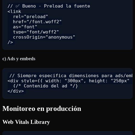
// ✅ Bueno - Preload la fuente

<link

  rel="preload"

  href="/font.woff2"

  as="font"

  type="font/woff2"

  crossOrigin="anonymous"

c) Ads y embeds
// Siempre especifica dimensiones para ads/embe
<div style={{ width: "300px", height: "250px" }
  {/* Contenido del ad */}

Monitoreo en producción
Web Vitals Library