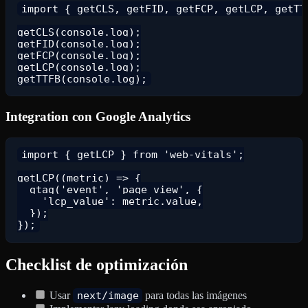
import { getCLS, getFID, getFCP, getLCP, getTTF
getCLS(console.log);

getFID(console.log);

getFCP(console.log);

getLCP(console.log);

Integration con Google Analytics
import { getLCP } from 'web-vitals';

getLCP((metric) => {

  gtag('event', 'page_view', {

    'lcp_value': metric.value,

  });

Checklist de optimización
Usar
next/image
para todas las imágenes