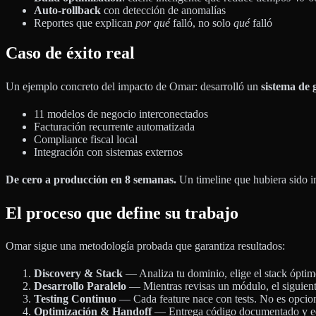
Auto-rollback
con detección de anomalías
Reportes que explican
por qué
falló, no solo
qué
falló
Caso de éxito real
Un ejemplo concreto del impacto de Omar: desarrolló un
sistema de 
11 modelos de negocio interconectados
Facturación recurrente automatizada
Compliance fiscal local
Integración con sistemas externos
De cero a producción en 8 semanas.
Un timeline que hubiera sido i
El proceso que define su trabajo
Omar sigue una metodología probada que garantiza resultados:
Discovery & Stack
— Analiza tu dominio, elige el stack óptim
Desarrollo Paralelo
— Mientras revisas un módulo, el siguiente
Testing Continuo
— Cada feature nace con tests. No es opcio
Optimización & Handoff
— Entrega código documentado y eq