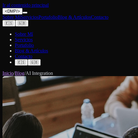
Ir al contenido principal
<
DMP
/>
Sobre Mí
Servicios
Portafolio
Blog & Artículos
Contacto
🇪🇸
🇬🇧
Sobre Mí
Servicios
Portafolio
Blog & Artículos
Contacto
🇪🇸
🇬🇧
Inicio
/
Blog
/
AI Integration