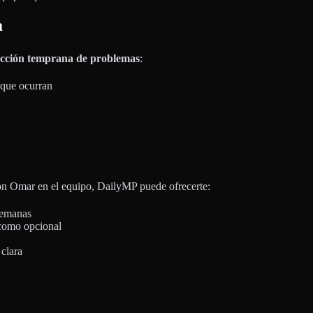
a
ección temprana de problemas
:
 que ocurran
Con Omar en el equipo, DailyMP puede ofrecerte:
semanas
 como opcional
clara