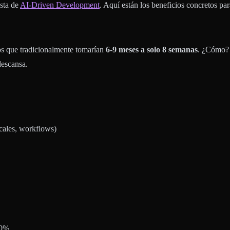
esta de
AI-Driven Development
. Aquí están los beneficios concretos par
os que tradicionalmente tomarían
6-9 meses a solo 8 semanas
. ¿Cómo? 
descansa.
cales, workflows)
60%