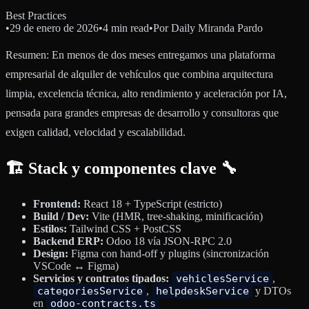
Best Practices
•
29 de enero de 2026
•
4 min read
•
Por
Daily Miranda Pardo
Resumen: En menos de dos meses entregamos una plataforma
empresarial de alquiler de vehículos que combina arquitectura
limpia, excelencia técnica, alto rendimiento y aceleración por IA,
pensada para grandes empresas de desarrollo y consultoras que
exigen calidad, velocidad y escalabilidad.
🏗️ Stack y componentes clave 🔧
Frontend:
React 18 + TypeScript (estricto)
Build / Dev:
Vite (HMR, tree-shaking, minificación)
Estilos:
Tailwind CSS + PostCSS
Backend ERP:
Odoo 18 vía JSON-RPC 2.0
Design:
Figma con hand-off y plugins (sincronización
VSCode ↔ Figma)
Servicios y contratos tipados:
vehiclesService
,
categoriesService
,
helpdeskService
y DTOs
en
odoo-contracts.ts