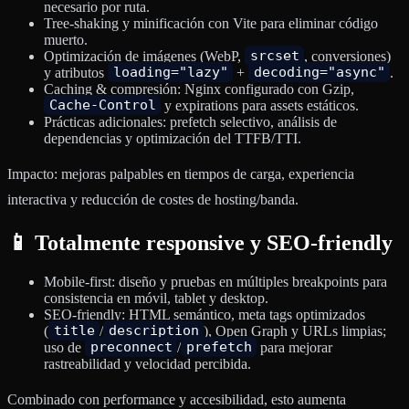
necesario por ruta.
Tree-shaking y minificación con Vite para eliminar código
muerto.
Optimización de imágenes (WebP,
srcset
, conversiones)
y atributos
loading="lazy"
+
decoding="async"
.
Caching & compresión: Nginx configurado con Gzip,
Cache-Control
y expirations para assets estáticos.
Prácticas adicionales: prefetch selectivo, análisis de
dependencias y optimización del TTFB/TTI.
Impacto: mejoras palpables en tiempos de carga, experiencia
interactiva y reducción de costes de hosting/banda.
📱 Totalmente responsive y SEO-friendly
Mobile-first: diseño y pruebas en múltiples breakpoints para
consistencia en móvil, tablet y desktop.
SEO-friendly: HTML semántico, meta tags optimizados
(
title
/
description
), Open Graph y URLs limpias;
uso de
preconnect
/
prefetch
para mejorar
rastreabilidad y velocidad percibida.
Combinado con performance y accesibilidad, esto aumenta