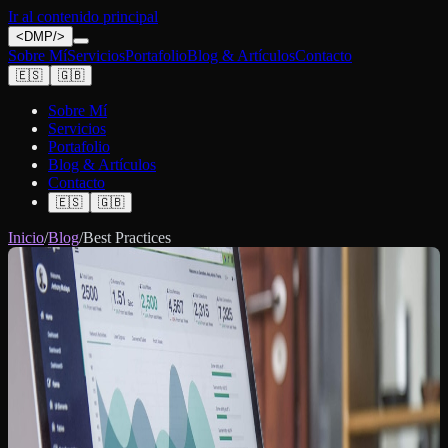
Ir al contenido principal
<
DMP
/>
Sobre Mí
Servicios
Portafolio
Blog & Artículos
Contacto
🇪🇸
🇬🇧
Sobre Mí
Servicios
Portafolio
Blog & Artículos
Contacto
🇪🇸
🇬🇧
Inicio
/
Blog
/
Best Practices