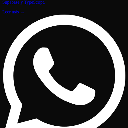
Supabase y TypeScript.
Leer más
→