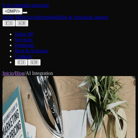
Ir al contenido principal
<
DMP
/>
Sobre Mí
Servicios
Portafolio
Blog & Artículos
Contacto
🇪🇸
🇬🇧
Sobre Mí
Servicios
Portafolio
Blog & Artículos
Contacto
🇪🇸
🇬🇧
Inicio
/
Blog
/
AI Integration