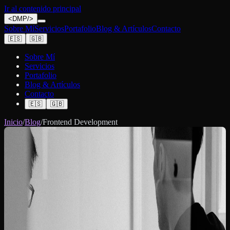
Ir al contenido principal
<
DMP
/>
Sobre Mí
Servicios
Portafolio
Blog & Artículos
Contacto
🇪🇸
🇬🇧
Sobre Mí
Servicios
Portafolio
Blog & Artículos
Contacto
🇪🇸
🇬🇧
Inicio
/
Blog
/
Frontend Development